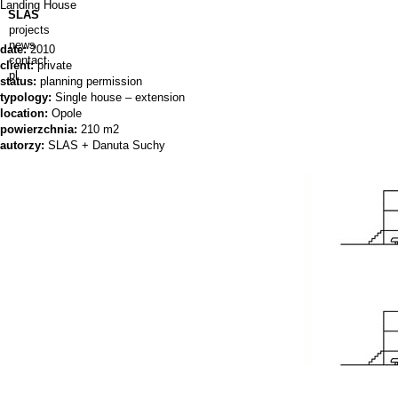
Landing House
SLAS
projects
news
date:
2010
contact
client:
private
pl
status:
planning permission
typology:
Single house – extension
location:
Opole
powierzchnia:
210 m2
autorzy:
SLAS + Danuta Suchy