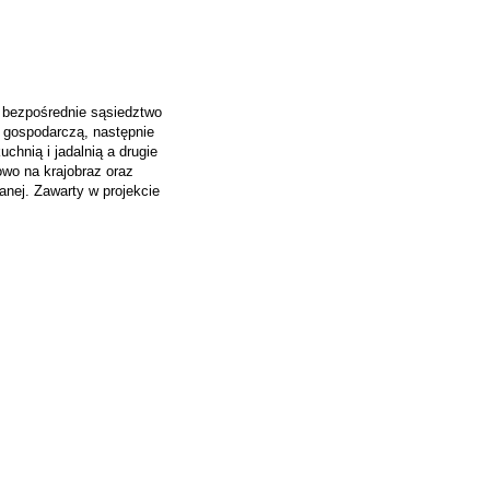
ny bezpośrednie sąsiedztwo
 gospodarczą, następnie
chnią i jadalnią a drugie
owo na krajobraz oraz
nej. Zawarty w projekcie