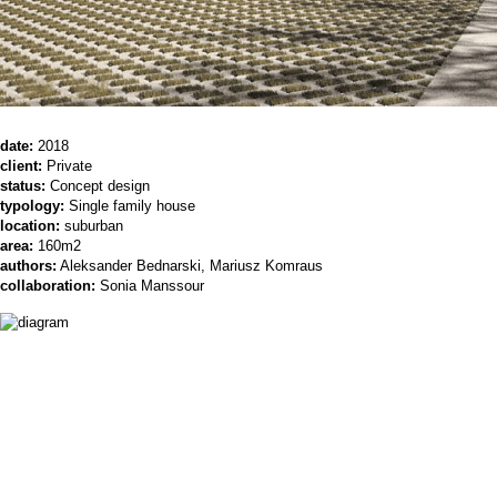
date:
2018
client:
Private
status:
Concept design
typology:
Single family house
location:
suburban
area:
160m2
authors:
Aleksander Bednarski, Mariusz Komraus
collaboration:
Sonia Manssour