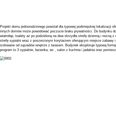
Projekt domu jednorodzinnego powstał dla typowej podmiejskiej lokalizacji ofe
innych domów może powodować poczucie braku prywatności. Do budynku dost
wiatrołap, toalety aż po podzieloną na dwa skrzydła strefę dzienną i nocną 
strefę sypialni wraz z poszerzonym korytarzem oferującym miejsce zabawy i
izolowane od sąsiadów wnętrze z tarasem. Budynek eksploruje typową formę
program to 3 sypialnie, łazienka, wc , salon z kuchnia i jadalnia oraz pomie