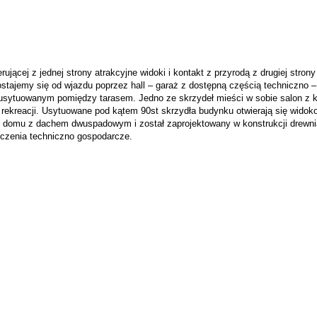
rującej z jednej strony atrakcyjne widoki i kontakt z przyrodą z drugiej stro
ajemy się od wjazdu poprzez hall – garaż z dostępną częścią techniczno –
z usytuowanym pomiędzy tarasem. Jedno ze skrzydeł mieści w sobie salon z ku
 rekreacji. Usytuowane pod kątem 90st skrzydła budynku otwierają się widok
 domu z dachem dwuspadowym i został zaprojektowany w konstrukcji drewnia
szczenia techniczno gospodarcze.