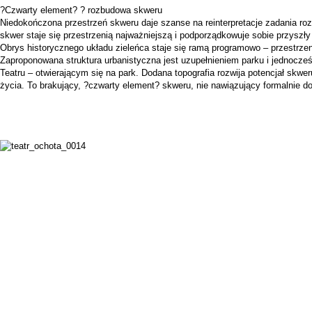
?Czwarty element? ? rozbudowa skweru
Niedokończona przestrzeń skweru daje szanse na reinterpretacje zadania roz
skwer staje się przestrzenią najważniejszą i podporządkowuje sobie przyszły
Obrys historycznego układu zieleńca staje się ramą programowo – przestrze
Zaproponowana struktura urbanistyczna jest uzupełnieniem parku i jednocześ
Teatru – otwierającym się na park. Dodana topografia rozwija potencjał skwer
życia. To brakujący, ?czwarty element? skweru, nie nawiązujący formalnie do 